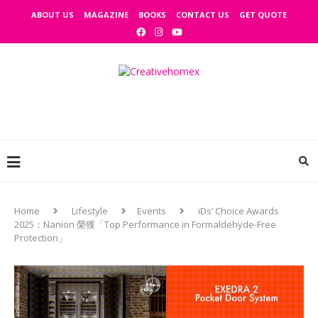
ABOUT US
MAGAZINE
BOOKS
CONTACT US
GET QUOTE
Home
Lifestyle
Events
iDs’ Choice Awards
2025：Nanion 榮獲「Top Performance in Formaldehyde-Free
Protection」