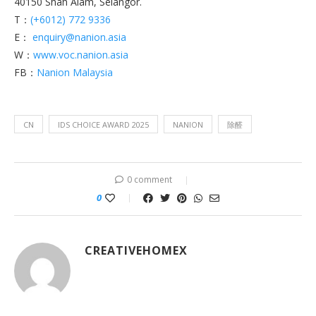
40150 Shah Alam, Selangor.
T：
(+6012) 772 9336
E：
enquiry@nanion.asia
W：
www.voc.nanion.asia
FB：
Nanion Malaysia
CN
IDS CHOICE AWARD 2025
NANION
除醛
0 comment
0
CREATIVEHOMEX