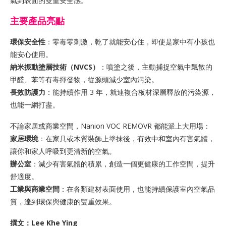
氣到表面的雙重安全感。
主要產品亮點
環保安全性
：零毒零刺激，乾了就能安心住，即使是家中有小孩也
能安心使用。
納米振動塗層技術（NVCS）
：噴塗之後，主動捕捉空氣中飄散的
甲醛、苯等有毒揮發物，從源頭減少室內污染。
長效防護力
：能持續作用 3 年，就連複合板材深層釋放的污染源，
也能一網打盡。
不論家居或商業空間，Nanion VOC REMOVR 都能派上大用場：
家居環境
：在家具或木質裝飾上塗抹後，有效中和室內有害氣體，
讓你和家人呼吸到更清新的空氣。
辦公室
：減少有害氣體的積累，創造一個更健康的工作空間，提升
舒適度。
工業與商業空間
：在各類建材表面使用，也能持續保護室內空氣品
質，達到環保與健康的雙重效果。
撰文：Lee Khe Ying