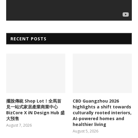
RECENT POSTS
擺脫傳統 Shop Lot！全馬首
CBD Guangzhou 2026
見一站式家居產業商業中心
highlights a shift towards
BizCore X iN Design Hub 盛
culturally rooted interiors,
大預售
AI-powered homes and
healthier living
August 7, 2026
August 5, 2026