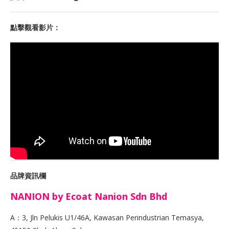
點擊觀看影片：
品牌資訊欄
NANION by Ecoat Nanion Sdn Bhd
A：3, Jln Pelukis U1/46A, Kawasan Perindustrian Temasya,