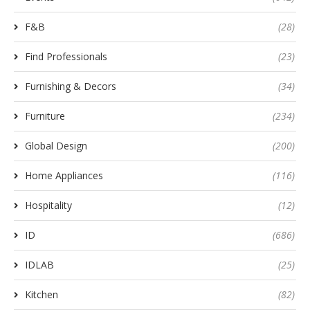
F&B
(28)
Find Professionals
(23)
Furnishing & Decors
(34)
Furniture
(234)
Global Design
(200)
Home Appliances
(116)
Hospitality
(12)
ID
(686)
IDLAB
(25)
Kitchen
(82)