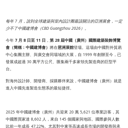
每年 7 月，說到全球建築與室內設計圈最該關注的亞洲展會，一定
少不了中國建博會（CBD Guangzhou 2026）。
今年
7 月 8 日至 11 日
，
第 28 屆中國（廣州）國際建築裝飾博覽
會（簡稱：中國建博會）
將在
琶洲展館
登場。這場由中國對外貿易
中心集團主辦、與廣交會同場域的大展，自 1999 年創辦至今，已
發展成超過 30 萬平方公尺、匯集兩千多家領先製造商的巨型平
台。
對海外設計師、開發商、採購夥伴來說，中國建博會（廣州）就是
進入中國先進製造生態系的最短捷徑。
2025 年中國建博會（廣州）共迎來 20 萬 5,621 位專業訪客，其
中國際買家達 8,602 人，來自 145 個國家與地區。國際參與人數
比前一年成長 47.22%。尤其對中東等高速成長市場的開發商與承