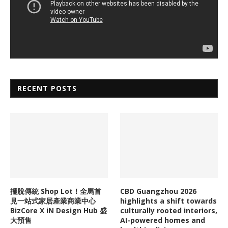
RECENT POSTS
擺脫傳統 Shop Lot！全馬首
CBD Guangzhou 2026
見一站式家居產業商業中心
highlights a shift towards
BizCore X iN Design Hub 盛
culturally rooted interiors,
大預售
AI-powered homes and