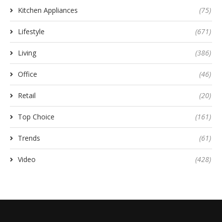
Kitchen Appliances
(75)
Lifestyle
(671)
Living
(386)
Office
(46)
Retail
(20)
Top Choice
(161)
Trends
(61)
Video
(428)