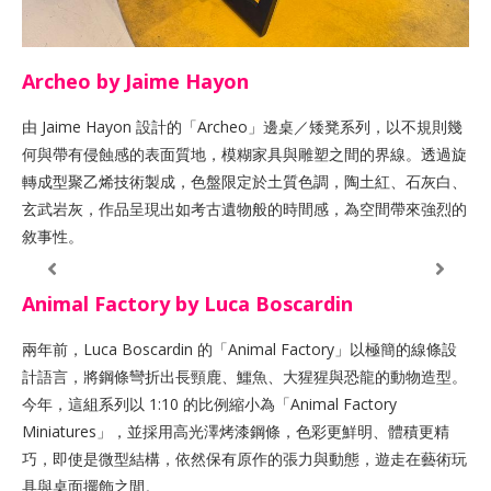
Archeo by Jaime Hayon
由 Jaime Hayon 設計的「Archeo」邊桌／矮凳系列，以不規則幾
何與帶有侵蝕感的表面質地，模糊家具與雕塑之間的界線。透過旋
轉成型聚乙烯技術製成，色盤限定於土質色調，陶土紅、石灰白、
玄武岩灰，作品呈現出如考古遺物般的時間感，為空間帶來強烈的
敘事性。
Animal Factory by Luca Boscardin
兩年前，Luca Boscardin 的「Animal Factory」以極簡的線條設
計語言，將鋼條彎折出長頸鹿、鱷魚、大猩猩與恐龍的動物造型。
今年，這組系列以 1:10 的比例縮小為「Animal Factory
Miniatures」，並採用高光澤烤漆鋼條，色彩更鮮明、體積更精
巧，即使是微型結構，依然保有原作的張力與動態，遊走在藝術玩
具與桌面擺飾之間。