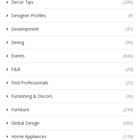
Decor Tips
(286)
Designer Profiles
(9)
Development
(41)
Dining
(90)
Events
(640)
F&B
(28)
Find Professionals
(23)
Furnishing & Decors
(34)
Furniture
(234)
Global Design
(200)
Home Appliances
(116)