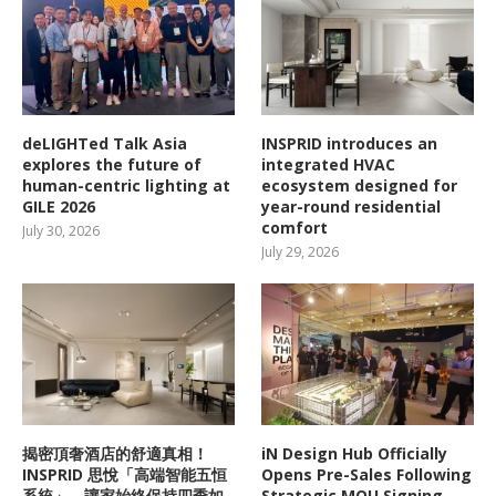
deLIGHTed Talk Asia
INSPRID introduces an
explores the future of
integrated HVAC
human-centric lighting at
ecosystem designed for
GILE 2026
year-round residential
comfort
July 30, 2026
July 29, 2026
揭密頂奢酒店的舒適真相！
iN Design Hub Officially
INSPRID 思悅「高端智能五恒
Opens Pre-Sales Following
系統」，讓家始終保持四季如
Strategic MOU Signing