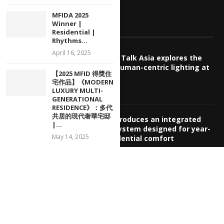
MFIDA 2025
Winner |
EDITOR’S PICKS
Residential |
Rhythms...
April 16, 2025
deLIGHTed Talk Asia explores the
future of human-centric lighting at
【2025 MFID 得獎住
GILE 2026
宅作品】《MODERN
July 30, 2026
LUXURY MULTI-
GENERATIONAL
RESIDENCE》：多代
共居的現代奢華宅邸
INSPRID introduces an integrated
|...
HVAC ecosystem designed for year-
May 14, 2025
round residential comfort
July 29, 2026
揭密頂奢酒店的舒適真相！INSPRID 思悅
「高端智能五恒系統」，讓家始終保持四季
如春
July 29, 2026