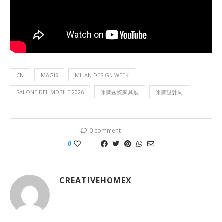
CN
MAGIS
MILAN DESIGN WEEK
SALONE DEL MOBILE 2026
米蘭國際家具展
米蘭設計周
0 comment
0
CREATIVEHOMEX