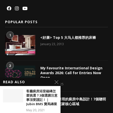
POPULAR POSTS
1
<好康> Top 5 大马人都推荐的床褥
January 23, 2013
2
My Favourite International Design
Awards 2026: Call for Entries Now
Open
READ ALSO
October 1, 2025
客廳廚房浴室磁磚怎
麼挑選？3個選購注意
3
網友評選超好用的廚房中島設計！7個聰明
事項要謹記！｜
配置法打造宅家核心區域
Jubin BMS 寶馬磚業
May 20, 2021
June 24, 2021