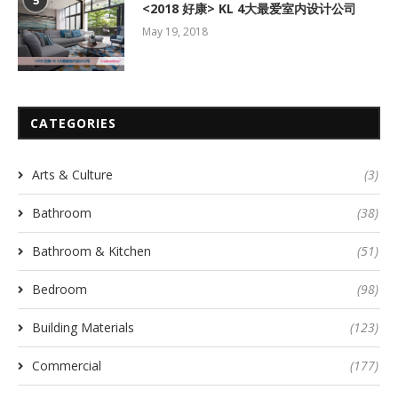
5
<2018 好康> KL 4大最爱室内设计公司
May 19, 2018
CATEGORIES
Arts & Culture
(3)
Bathroom
(38)
Bathroom & Kitchen
(51)
Bedroom
(98)
Building Materials
(123)
Commercial
(177)