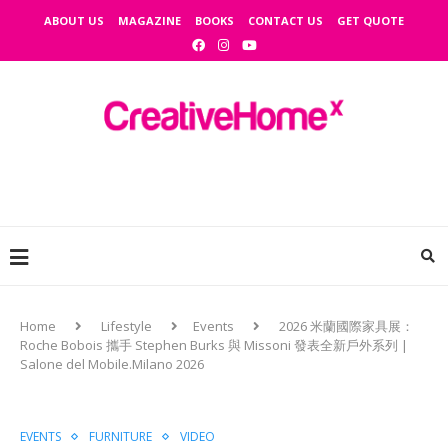
ABOUT US
MAGAZINE
BOOKS
CONTACT US
GET QUOTE
Home
Lifestyle
Events
2026 米蘭國際家具展：
Roche Bobois 攜手 Stephen Burks 與 Missoni 發表全新戶外系列 |
Salone del Mobile.Milano 2026
EVENTS
FURNITURE
VIDEO