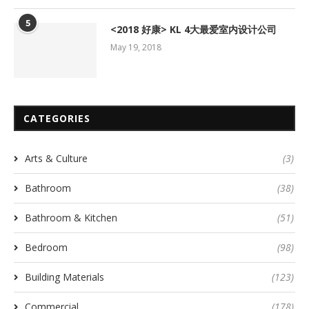
5
<2018 好康> KL 4大最爱室内设计公司
May 19, 2018
CATEGORIES
Arts & Culture
(3)
Bathroom
(38)
Bathroom & Kitchen
(51)
Bedroom
(98)
Building Materials
(123)
Commercial
(178)