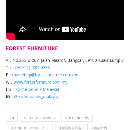
FOREST FURNITURE
A：No.265 & 267, Jalan Maarof, Bangsar, 59100 Kuala Lumpur
T：
（+6017）887 0783
E：
marketing@forestfurniture.com.my
W：
www.forestfurniture.com.my
FB：
Roche Bobois Malaysia
IG：
@rochebobois_malaysia
CN
MILAN DESIGN WEEK
ROCHE BOBOIS
SALONE DEL MOBILE 2026
米蘭國際家具展
米蘭設計周