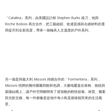
「Catalina」系列，由美國設計師 Stephen Burks 操刀，他與
Roche Bobois 再次合作，把工藝細節、收邊質感與永續材料的選
用提升到全新高度，帶來一個極具人文溫度的戶外系列。
另一個是與義大利 Missoni 持續合作的「Formentera」系列，
Missoni 招牌的幾何圖騰與飽和色調，大膽地覆蓋在座椅、抱枕與
遮陽結構上，讓戶外空間瞬間有了度假般的輕快節奏。材質、圖案
與光影交織，每一件都像是從地中海小島直接移植而來的生活風
景。