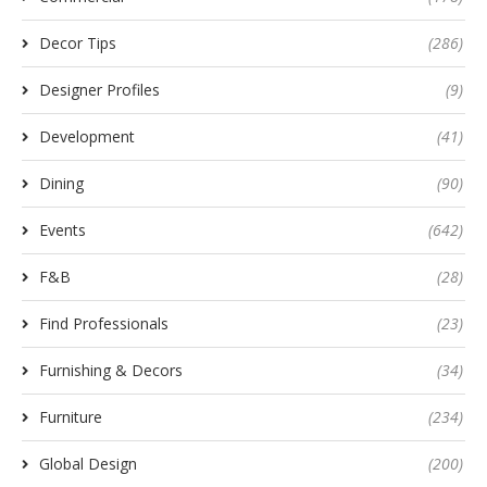
Decor Tips
(286)
Designer Profiles
(9)
Development
(41)
Dining
(90)
Events
(642)
F&B
(28)
Find Professionals
(23)
Furnishing & Decors
(34)
Furniture
(234)
Global Design
(200)