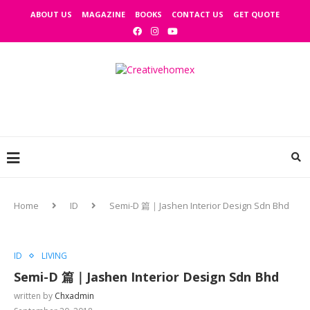
ABOUT US
MAGAZINE
BOOKS
CONTACT US
GET QUOTE
Home
ID
Semi-D 篇｜Jashen Interior Design Sdn Bhd
ID
LIVING
Semi-D 篇｜Jashen Interior Design Sdn Bhd
written by
Chxadmin