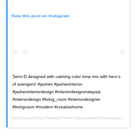
View this post on Instagram
Semi-D designed with calming color tone mix with hero’s
of avengers! #jashen #jasheninterior
#jasheninteriordesign #interiordesignmalaysia
#interiordesign #living_room #interiordesigner
#livingroom #modern #creativehome
A post shared by
Creative Home
(@creativehomemagazine) on