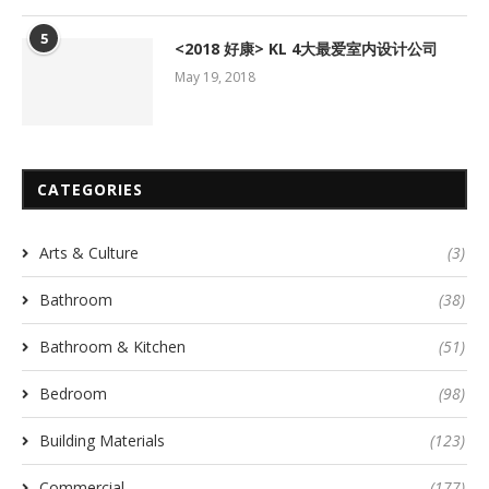
5
<2018 好康> KL 4大最爱室内设计公司
May 19, 2018
CATEGORIES
Arts & Culture
(3)
Bathroom
(38)
Bathroom & Kitchen
(51)
Bedroom
(98)
Building Materials
(123)
Commercial
(177)