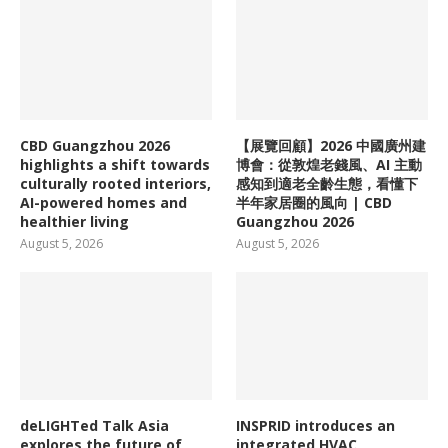
CBD Guangzhou 2026
【展覽回顧】2026 中國廣州建
highlights a shift towards
博會：從敦煌老錢風、AI 主動
culturally rooted interiors,
感知到適老全齡生態，看懂下
AI-powered homes and
半年家居圈的風向 | CBD
healthier living
Guangzhou 2026
August 5, 2026
August 5, 2026
deLIGHTed Talk Asia
INSPRID introduces an
explores the future of
integrated HVAC