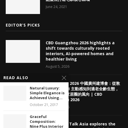
June 24, 2021
EDITOR’S PICKS
CBD Guangzhou 2026 highlights a
shift towards culturally rooted
interiors, AI-powered homes and
healthier living
August 5, 2026
READ ALSO
【展覽回顧】2026 中國廣州建博會：從敦
Natural Luxury:
煌老錢風、AI 主動感知到適老全齡生態，
Simple Elegance is
看懂下半年家居圈的風向 | CBD
Achieved Using...
Guangzhou 2026
October 21, 2017
August 5, 2026
Graceful
Composition:
deLIGHTed Talk Asia explores the
Nine Plus Interior