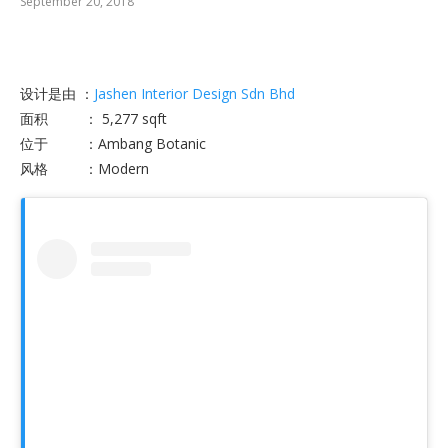
September 20, 2018
设计是由 ：
Jashen Interior Design Sdn Bhd
面积 ： 5,277 sqft
位于 ：Ambang Botanic
风格 ：Modern