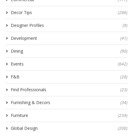
Decor Tips
(286)
Designer Profiles
(9)
Development
(41)
Dining
(90)
Events
(642)
F&B
(28)
Find Professionals
(23)
Furnishing & Decors
(34)
Furniture
(234)
Global Design
(200)