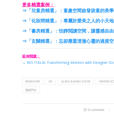
更多精選案例：
⇒「兒童房精選」：童趣空間啟發孩童的美學力｜Ki
⇒「化妝間精選」：專屬於愛美之人的小天地｜Dr
⇒「書房精選」：恬靜閲讀空間，讓靈感自由蔓延
⇒「玄關精選」：忘卻塵囂澄澈心靈的過渡空間
延伸閲讀：
→ RES ITALIA: Transforming Interiors with Designer D
BEDROOM
CN
GLASS SLIDING DOOR
HIDDEN D
隱形門片
0 comment