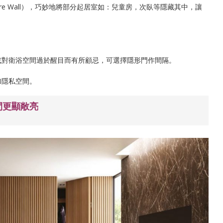
re Wall），巧妙地將部分起居室如：兒童房，次臥等隱藏其中，讓
或對衛浴空間過於醒目而有所顧忌，可選擇隱形門作間隔。
加隱私空間。
間更顯敞亮