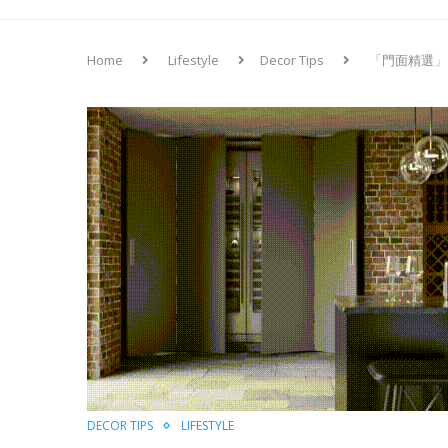
Home
Lifestyle
Decor Tips
「門面精選」：讓
DECOR TIPS
LIFESTYLE