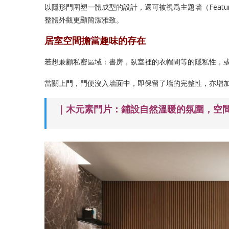
以隱形門圍塑一體成型的設計，還可被視爲主題墻（Featu
整體外觀更顯簡潔雅致。
居室空間擔當趣味的存在
若想兼顧私密區域：書房，臥室裡的衣帽間等的隱私性，
當關上門，門便沒入墻面中，即保留了墻的完整性，亦增
｜木元素門片：鋪設自然溫暖的氛圍，空