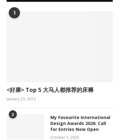
1
<好康> Top 5 大马人都推荐的床褥
January 23, 2013
2
My Favourite International
Design Awards 2026: Call
for Entries Now Open
October 1, 2025