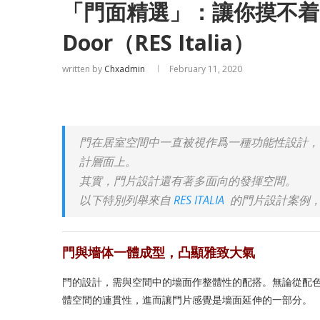
「門面精選」：讓你摸不着門
Door（RES Italia）
written by
Chxadmin
February 11, 2020
門在居室空間中一直被視作爲一種功能性設計，
計層面上。
其實，門片設計還有著多面向的發揮空間。
以下特別列舉來自
RES ITALIA
的門片設計案例，
門與墻体一體成型，凸顯雅致大氣
門的設計，需與空間中的墻面作整體性的配搭。無論從配
體空間的連貫性，進而讓門片感覺是墻面延伸的一部分。