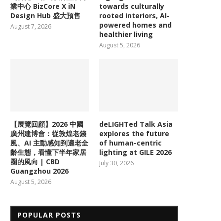
業中心 BizCore X iN
towards culturally
Design Hub 盛大預售
rooted interiors, AI-
powered homes and
August 7, 2026
healthier living
August 5, 2026
【展覽回顧】2026 中國
deLIGHTed Talk Asia
廣州建博會：從敦煌老錢
explores the future
風、AI 主動感知到適老全
of human-centric
齡生態，看懂下半年家居
lighting at GILE 2026
圈的風向 | CBD
July 30, 2026
Guangzhou 2026
August 5, 2026
POPULAR POSTS