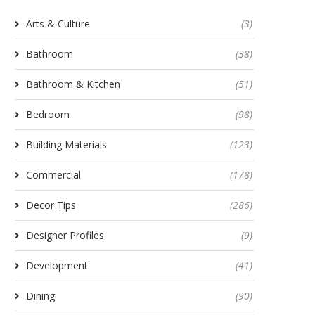
Arts & Culture
(3)
Bathroom
(38)
Bathroom & Kitchen
(51)
Bedroom
(98)
Building Materials
(123)
Commercial
(178)
Decor Tips
(286)
Designer Profiles
(9)
Development
(41)
Dining
(90)