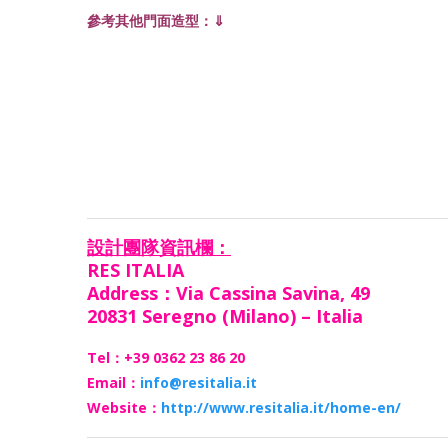
參考其他門面造型：⇓
設計團隊資訊欄：
RES ITALIA
Address：Via Cassina Savina, 49
20831 Seregno (Milano) – Italia
Tel：+39 0362 23 86 20
Email：
info@resitalia.it
Website：
http://www.resitalia.it/home-en/