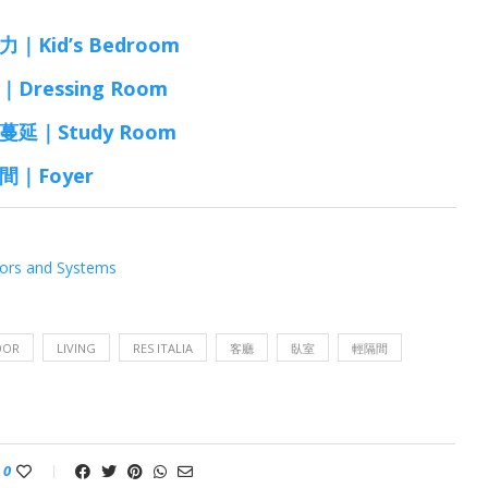
d’s Bedroom
essing Room
｜Study Room
｜Foyer
oors and Systems
OOR
LIVING
RES ITALIA
客廳
臥室
輕隔間
0